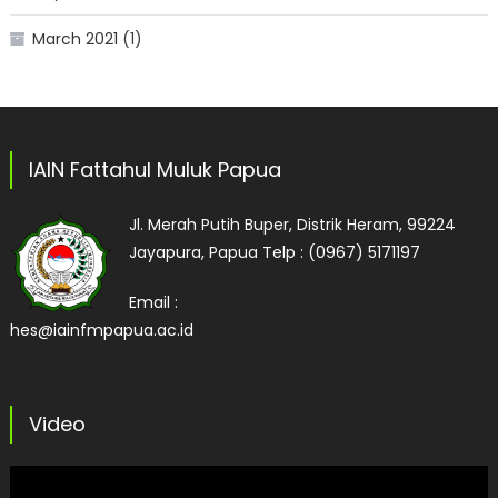
March 2021
(1)
IAIN Fattahul Muluk Papua
Jl. Merah Putih Buper, Distrik Heram, 99224
Jayapura, Papua
Telp :
(0967) 5171197
Email :
hes@iainfmpapua.ac.id
Video
Video