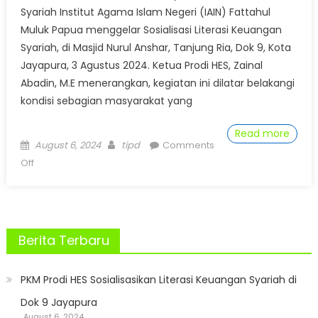
Syariah Institut Agama Islam Negeri (IAIN) Fattahul
Muluk Papua menggelar Sosialisasi Literasi Keuangan
Syariah, di Masjid Nurul Anshar, Tanjung Ria, Dok 9, Kota
Jayapura, 3 Agustus 2024. Ketua Prodi HES, Zainal
Abadin, M.E menerangkan, kegiatan ini dilatar belakangi
kondisi sebagian masyarakat yang
Read more
Posted
Author
August 6, 2024
tipd
Comments
on
on
Off
PKM
Prodi
HES
Sosialisasikan
Berita Terbaru
Literasi
Keuangan
Syariah
PKM Prodi HES Sosialisasikan Literasi Keuangan Syariah di
di
Dok 9 Jayapura
Dok
August 6, 2024